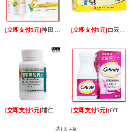
[立即支付5元]
神田 维生素C咀嚼片 0.1g60片盒
[立即支付5元]
白云山 虚汗停颗粒 5g20袋盒 OTC
[立即支付5元]
辅仁 葡萄糖酸钙片 0.5g100片 O
[立即支付5元]
(OTC）钙尔奇 国药准字碳酸钙D3片
共
1
页
4
条